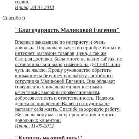
сервис!
Ирина, 28-03-2013
Спасибо :)
"Благодарность Маликовой Евгении"
Впервые заказывала по интернету и очень
довольна. Порадовало качество приобретённых в
интернет- магазине товаров, цена, а так же
быстрая доставка. Была много на каких сайтах, но
остановила свой выбор именно на ДЕТЕКС и ни
чуть не жалею. Прошу руководство обратить
внимание на безупречную работу достойного
сотрудника Маликовой Евгении. Она обладает
совершенно уникальными личностными
качествами: высокий профессионализм,
добросовестность и ответственность. Надеюсь
денежное поощрение Вашего сотрудника не
заставит себя ждать. Спасибо за хорошую работу!
Желаю вашему магазину процветания и много
довольных клиентов!
Ирина, 11-09-2012
"Купили- не ошиблись!"