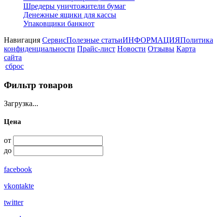
Шредеры уничтожители бумаг
Денежные ящики для кассы
Упаковщики банкнот
Навигация
Сервис
Полезные статьи
ИНФОРМАЦИЯ
Политика
конфиденциальности
Прайс-лист
Новости
Отзывы
Карта
сайта
сброс
Фильтр товаров
Загрузка...
Цена
от
до
facebook
vkontakte
twitter