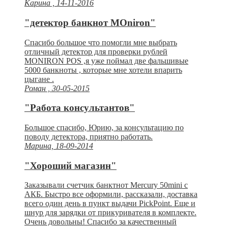
Карина , 14-11-2016
"детектор банкнот MOniron"
Спасибо большое что помогли мне выбрать
отличный детектор для проверки рублей
MONIRON POS ,я уже поймал две фальшивые
5000 банкноты , которые мне хотели впарить
цыгане .
Роман , 30-05-2015
"Работа консультантов"
Большое спасибо, Юрию, за консультацию по
поводу детектора, приятно работать.
Марина, 18-09-2014
"Хороший магазин"
Заказывали счетчик банктнот Mercury 50mini с
АКБ. Быстро все оформили, рассказали, доставка
всего один день в пункт выдачи PickPoint. Еще и
шнур для зарядки от прикуривателя в комплекте.
Очень довольны! Спасибо за качественный