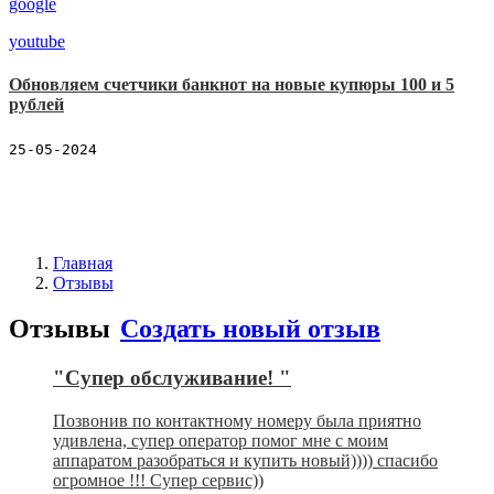
google
youtube
Обновляем счетчики банкнот на новые купюры 100 и 5
рублей
25-05-2024
Главная
Отзывы
Отзывы
Создать новый отзыв
"Супер обслуживание! "
Позвонив по контактному номеру была приятно
удивлена, супер оператор помог мне с моим
аппаратом разобраться и купить новый)))) спасибо
огромное !!! Супер сервис))