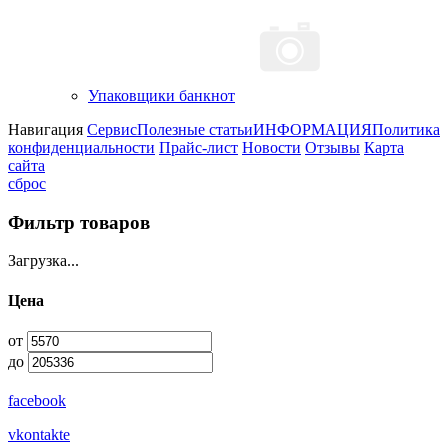
Упаковщики банкнот
Навигация
Сервис
Полезные статьи
ИНФОРМАЦИЯ
Политика
конфиденциальности
Прайс-лист
Новости
Отзывы
Карта
сайта
сброс
Фильтр товаров
Загрузка...
Цена
от
до
facebook
vkontakte